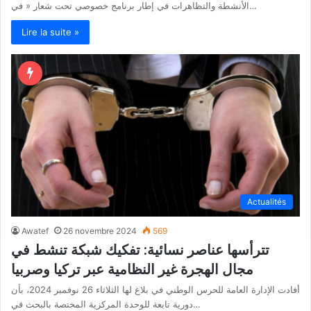
الأنشطة والتظاهرات في إطار برنامج خصوصي تحت شعار « في…
Lire la suite »
Actualités
Awatef
26 novembre 2024
569
تترأسها عناصر نسائية: تفكيك شبكة تنشط في
مجال الهجرة غير النظامية عبر تركيا وصربيا
أفادت الإدارة العامة للحرس الوطني في بلاغ لها الثلاثاء 26 نوفمبر 2024، بأن
دورية تابعة للوحدة المركزية المختصة بالبحث في…