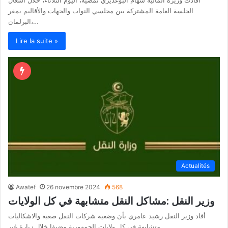
أفادت وزيرة المالية سهام البوغديري نمصية، اليوم الثلاثاء، خلال أشغال
الجلسة العامة المشتركة بين مجلسي النواب والجهات والأقاليم بمقر
البرلمان،…
Lire la suite »
Actualités
Awatef
26 novembre 2024
568
وزير النقل :مشاكل النقل متشابهة في كل الولايات
أفاد وزير النقل رشيد عامري بأن وضعية شركات النقل صعبة والاشكاليات
متشابهة في كل ولايات الجمهورية مضيفا خلال زيارة غير…