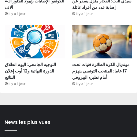
سيدي ثابت: انفجار منزل يُسفر عن
الكونغو: الإصابات بإيبولا تتجاوز الـ4
إصابة عدد من أفراد عائلة
آلاف
il y a 1 jour
il y a 1 jour
مونديال الكرة الطائرة فتيات تحت
التوجيه الجامعي: اليوم انطلاق
17 عاما: المنتخب التونسي ينهزم
الدورة النهائية و12 أوت إعلان
أمام نظيره البيروفي
النتائج
il y a 1 jour
il y a 1 jour
News les plus vues