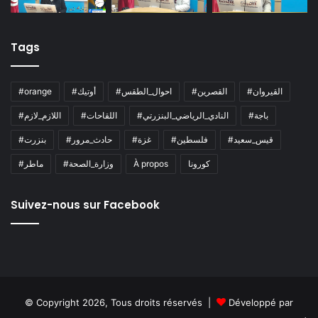
Tags
#القيروان
#القصرين
#احوال_الطقس
#أوتيك
#orange
#باجة
#النادي_الرياضي_البنزرتي
#اللقاحات
#اللازم_لازم
#قيس_سعيد
#فلسطين
#غزة
#حادث_مرور
#بنزرت
كورونا
À propos
#وزارة_الصحة
#ماطر
Suivez-nous sur Facebook
© Copyright 2026, Tous droits réservés |
Développé par