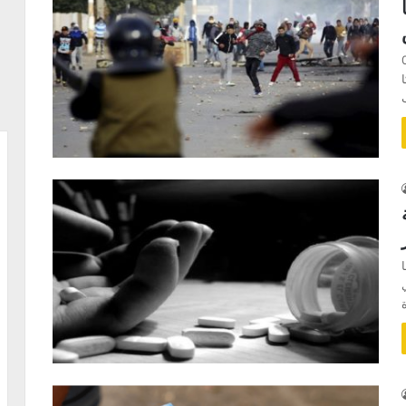
ا
منية المتراوحة بين 01
 تحركا