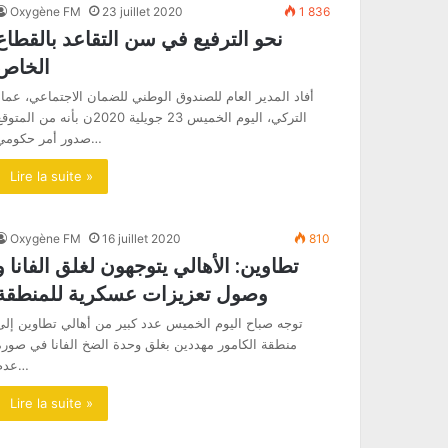
Oxygène FM
23 juillet 2020
1 836
نحو الترفيع في سن التقاعد بالقطاع
الخاص
أفاد المدير العام للصندوق الوطني للضمان الاجتماعي، عماد
التركي، اليوم الخميس 23 جويلية 2020ن بأنه من المتو
صدور أمر حكومي…
Lire la suite »
Oxygène FM
16 juillet 2020
810
تطاوين: الأهالي يتوجهون لغلق الفانا و
وصول تعزيزات عسكرية للمنطقة
توجه صباح اليوم الخميس عدد كبير من أهالي تطاوين إلى
منطقة الكامور مهددين بغلق وحدة الضخ الفانا في صورة
عدم…
Lire la suite »