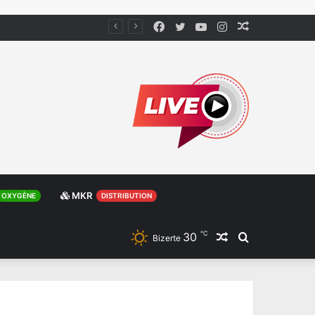
Facebook
Twitter
YouTube
Instagram
Article
Aléatoire
MKR
OXYGÈNE
DISTRIBUTION
℃
30
Article
Rechercher
Bizerte
Aléatoire